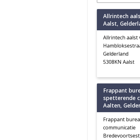
Allrintech aal
Aalst, Gelder
Allrintech aalst 
Hambloksestraa
Gelderland
5308KN Aalst
Frappant bur
spetterende 
Aalten, Gelde
Frappant burea
communicatie
Bredevoortsest