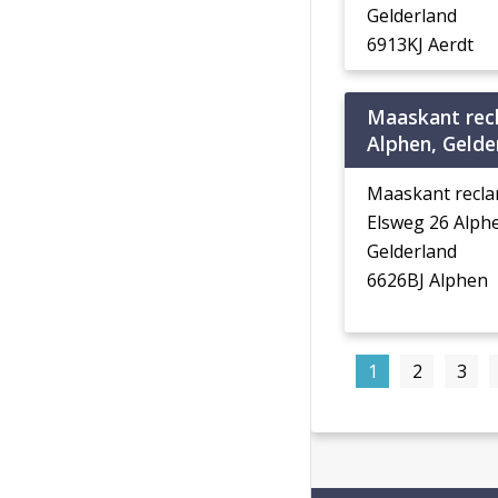
Gelderland
6913KJ Aerdt
Maaskant rec
Alphen, Gelde
Maaskant recl
Elsweg 26 Alph
Gelderland
6626BJ Alphen
1
2
3