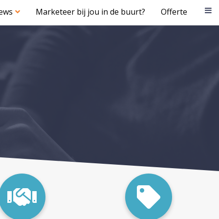
iews
Marketeer bij jou in de buurt?
Offerte