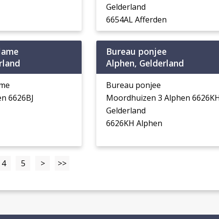
Gelderland
6654AL Afferden
lame
Bureau ponjee
rland
Alphen, Gelderland
ame
Bureau ponjee
en 6626BJ
Moordhuizen 3 Alphen 6626K
Gelderland
6626KH Alphen
4
5
>
>>