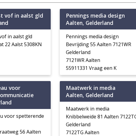
st vof in aalst gld
Pennings media design
land
Aalten, Gelderland
vof in aalst gld
Pennings media design
t 22 Aalst 5308KN
Bevrijding 55 Aalten 7121WR
Gelderland
7121WR Aalten
55911331 Vraag een K
eau voor
Maatwerk in media
communicatie
Aalten, Gelderland
rland
Maatwerk in media
u voor spetterende
Knibbelweide 81 Aalten 7122T
Gelderland
raatweg 56 Aalten
7122TG Aalten