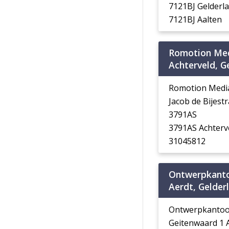
7121BJ Gelderl
7121BJ Aalten
Romotion Me
Achterveld, G
Romotion Medi
Jacob de Bijest
3791AS
3791AS Achterv
31045812
Ontwerpkanto
Aerdt, Gelder
Ontwerpkantoo
Geitenwaard 1 