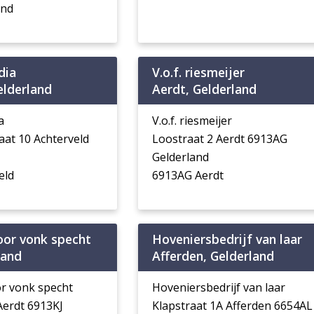
and
dia
V.o.f. riesmeijer
elderland
Aerdt, Gelderland
a
V.o.f. riesmeijer
raat 10 Achterveld
Loostraat 2 Aerdt 6913AG
Gelderland
eld
6913AG Aerdt
or vonk specht
Hoveniersbedrijf van laar
land
Afferden, Gelderland
r vonk specht
Hoveniersbedrijf van laar
Aerdt 6913KJ
Klapstraat 1A Afferden 6654AL