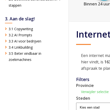
Binnen 24 uur
stappen
3. Aan de slag!
3.1 Copywriting
Interne
3.2 AI Prompts
3.3 AI voor bedrijven
3.4 Linkbuilding
3.5 Beter vindbaar in
Een internet m
zoekmachines
hier vindt, is
16
afspraak te pla
Filters
Provincie
Verwijder selectie
Steden