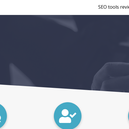
SEO tools rev