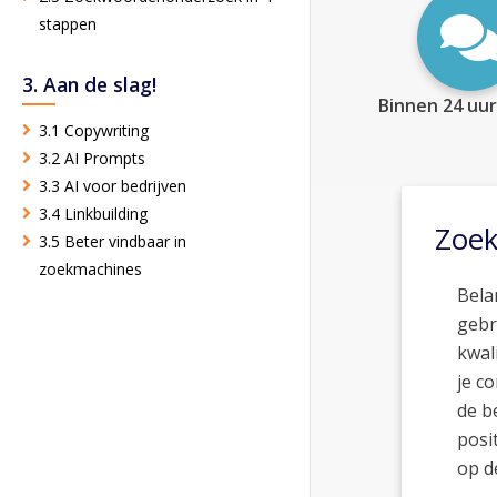
stappen
3. Aan de slag!
Binnen 24 uur
3.1 Copywriting
3.2 AI Prompts
3.3 AI voor bedrijven
3.4 Linkbuilding
Zoe
3.5 Beter vindbaar in
zoekmachines
Bela
gebr
kwal
je c
de b
posi
op d