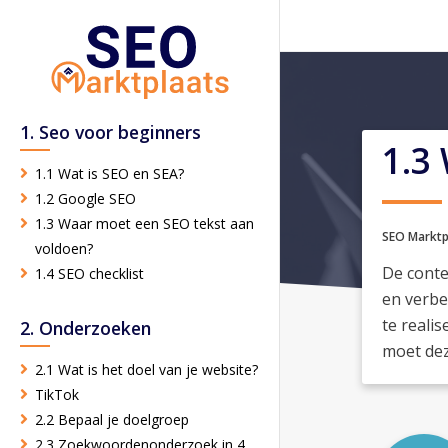
1. Seo voor beginners
1.3
1.1 Wat is SEO en SEA?
1.2 Google SEO
1.3 Waar moet een SEO tekst aan
SEO Marktp
voldoen?
De conte
1.4 SEO checklist
en verbe
te reali
2. Onderzoeken
moet dez
2.1 Wat is het doel van je website?
TikTok
2.2 Bepaal je doelgroep
2.3 Zoekwoordenonderzoek in 4