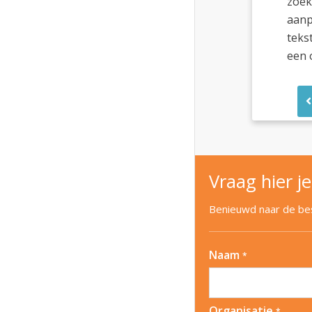
zoek
aanp
teks
een o
Vraag hier je
Benieuwd naar de best
Naam
*
Organisatie
*