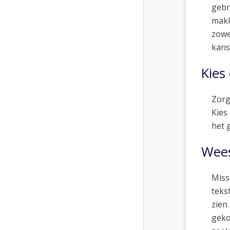
gebr
makk
zowe
kans
Kies 
Zorg
Kies
het 
Wees
Miss
teks
zien
geko