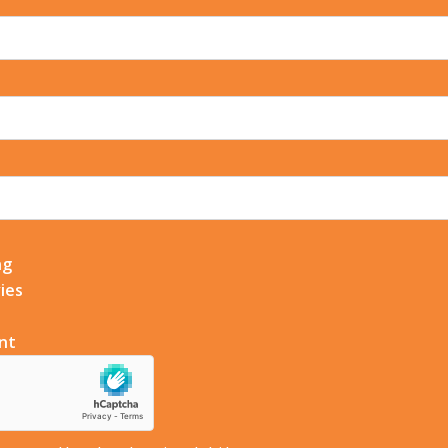
ng
ies
nt