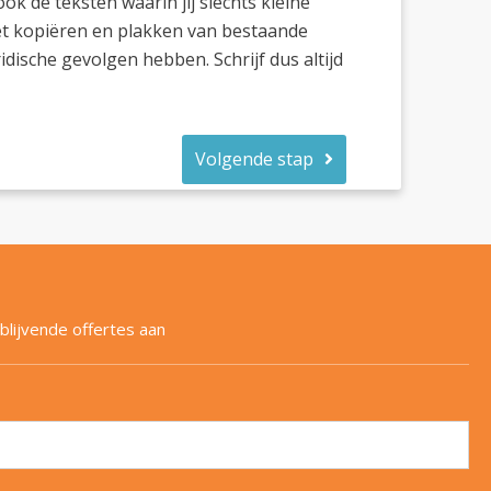
k de teksten waarin jij slechts kleine
et kopiëren en plakken van bestaande
idische gevolgen hebben. Schrijf dus altijd
Volgende stap
blijvende offertes aan