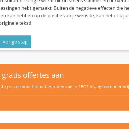
resultaten. Google wordt hierin steeds slimmer en herkent oo
assingen hebt gemaakt. Buiten de negatieve effecten die h
ten kan hebben op de positie van je website, kan het ook jur
riginele tekst!
Vorige stap
 gratis offertes aan
e prijzen voor het uitbesteden van je SEO? Vraag hieronder vrij