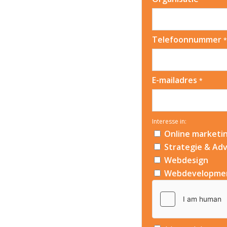
Telefoonnummer
*
E-mailadres
*
Interesse in:
Online marketi
Strategie & Adv
Webdesign
Webdevelopme