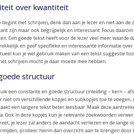
iteit over kwantiteit
je begint met schrijven, denk dan aan je lezer en niet aan de
vant zijn maar ook begrijpelijk en interessant. Focus daarom o
ten. Een goede tekst heeft voor de lezer veel meer waarde dan
rekkelijk en geef specifieke en interessante informatie over
tueel kun je wel gebruik maken van een tekst suggestie too
het schrijven mocht je daar moeite mee hebben.
goede structuur
uik een constante en goede structuur (inleiding – kern – afs
r niet om verschillende kopjes en subkopjes toe te voegen, d
aakt een langere tekst beter leesbaar. Maak deze aantrekke
ea. Ook in deze kopjes kun je relevante zoekwoorden verwerk
reet, je lezer zal anders de aandacht verliezen en de lange s
ermijden, probeer hierin dan overzicht aan te brengen door