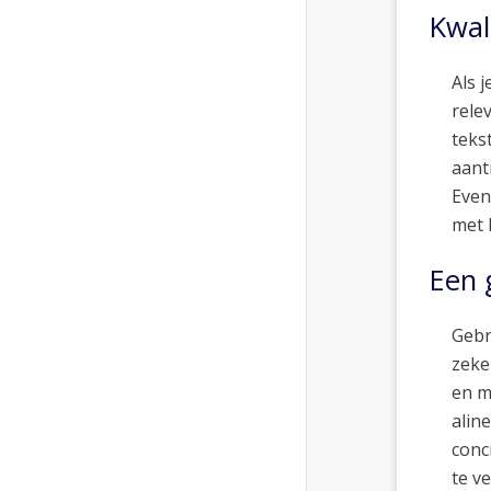
Kwal
Als 
rele
teks
aant
Even
met 
Een 
Gebr
zeke
en m
alin
conc
te v