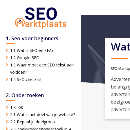
1. Seo voor beginners
Wat
1.1 Wat is SEO en SEA?
1.2 Google SEO
1.3 Waar moet een SEO tekst aan
SEO Marktp
voldoen?
Adverter
1.4 SEO checklist
belangrij
adverten
2. Onderzoeken
doelgroe
TikTok
adverten
2.1 Wat is het doel van je website?
2.2 Bepaal je doelgroep
2.3 Zoekwoordenonderzoek in 4