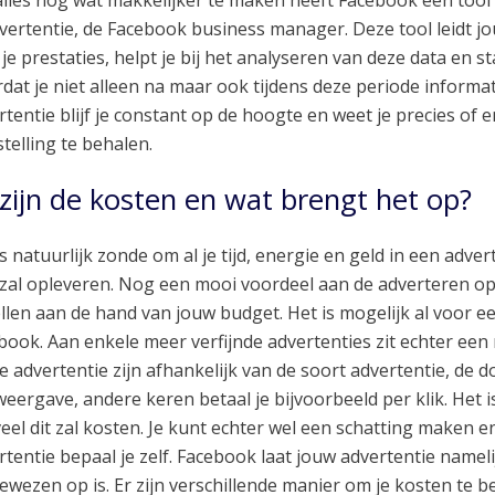
lles nog wat makkelijker te maken heeft Facebook een tool 
dvertentie, de Facebook business manager. Deze tool leidt jo
je prestaties, helpt je bij het analyseren van deze data en st
dat je niet alleen na maar ook tijdens deze periode informat
rtentie blijf je constant op de hoogte en weet je precies of
stelling te behalen.
zijn de kosten en wat brengt het op?
s natuurlijk zonde om al je tijd, energie en geld in een adver
 zal opleveren. Nog een mooi voordeel aan de adverteren op
ellen aan de hand van jouw budget. Het is mogelijk al voor e
book. Aan enkele meer verfijnde advertenties zit echter e
je advertentie zijn afhankelijk van de soort advertentie, de d
weergave, andere keren betaal je bijvoorbeeld per klik. Het 
eel dit zal kosten. Je kunt echter wel een schatting maken en
rtentie bepaal je zelf. Facebook laat jouw advertentie nameli
ewezen op is. Er zijn verschillende manier om je kosten te 