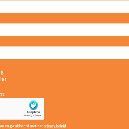
ng
ies
nt
van en ga akkoord met het
privacy beleid
.