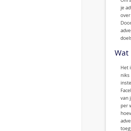
Om a
je a
over 
Door
adve
doel
Wat 
Het i
niks
inst
Face
van 
per 
hoev
adve
toeg