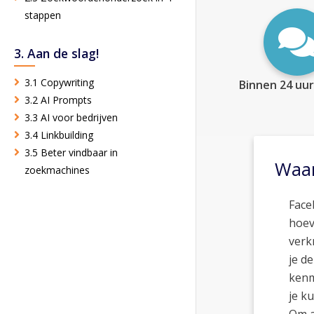
stappen
3. Aan de slag!
3.1 Copywriting
Binnen 24 uur
3.2 AI Prompts
3.3 AI voor bedrijven
3.4 Linkbuilding
3.5 Beter vindbaar in
Waar
zoekmachines
Face
hoev
verkr
je d
kenm
je k