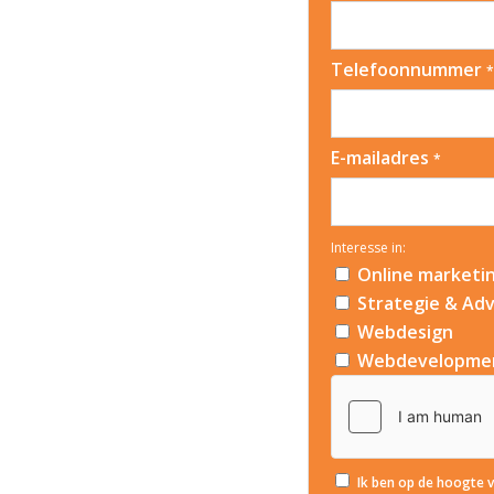
Telefoonnummer
*
E-mailadres
*
Interesse in:
Online marketi
Strategie & Adv
Webdesign
Webdevelopme
Ik ben op de hoogte 