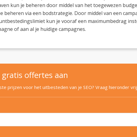
aven kun je beheren door middel van het toegewezen budget.
je beheren via een bodstrategie. Door middel van een camp
untbestedingslimiet kun je vooraf een maximumbedrag instel
agne of aan al je huidige campagnes.
 gratis offertes aan
e prijzen voor het uitbesteden van je SEO? Vraag hieronder vrij