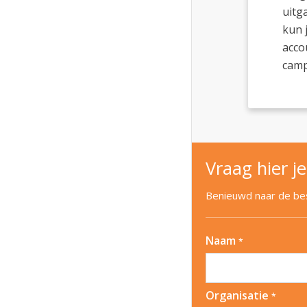
uitg
kun 
acco
camp
Vraag hier je
Benieuwd naar de best
Naam
*
Organisatie
*