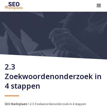
SEO tools reviews
Marketeer bij jou in de buurt?
Offerte
1. Seo voor beginners +
2. Onderzoeken +
3. Aan de slag! +
2.3
Zoekwoordenonderzoek in
4 stappen
SEO Marktplaats
\ 2.3 Zoekwoordenonderzoek in 4 stappen