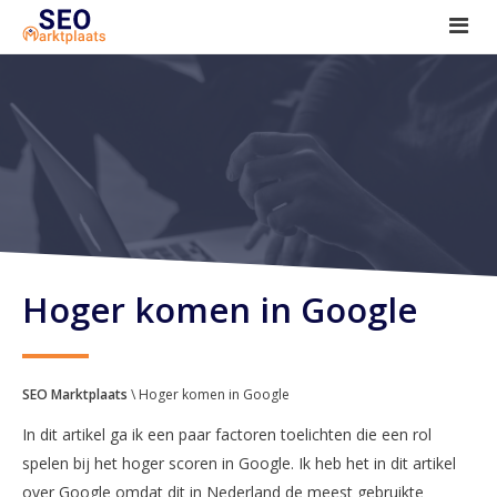
SEO tools reviews
Marketeer bij jou in de buurt?
Offerte
1. Seo voor beginners +
2. Onderzoeken +
3. Aan de slag! +
Hoger komen in Google
SEO Marktplaats
\ Hoger komen in Google
In dit artikel ga ik een paar factoren toelichten die een rol
spelen bij het hoger scoren in Google. Ik heb het in dit artikel
over Google omdat dit in Nederland de meest gebruikte