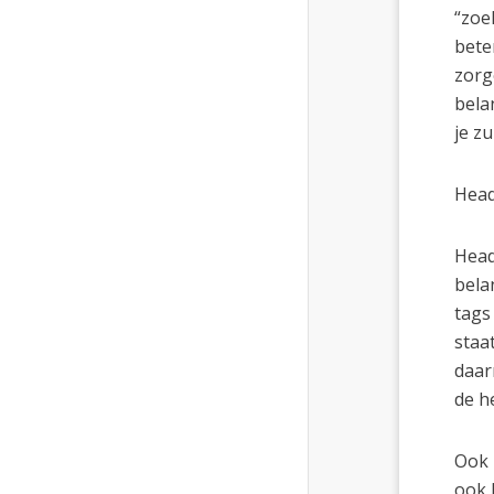
“zoe
bete
zorg
bela
je z
Head
Head
bela
tags
staa
daar
de h
Ook 
ook 