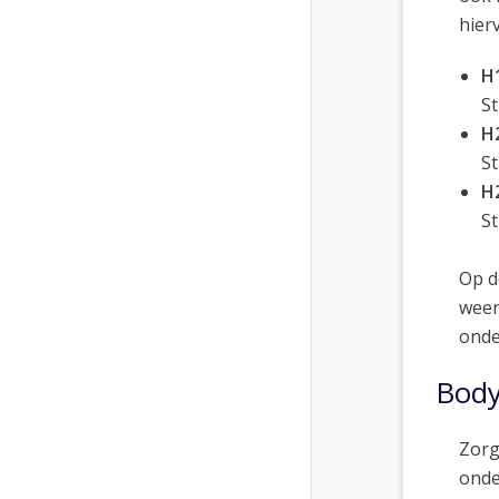
hier
H
St
H2
St
H
St
Op d
weer
onde
Body
Zorg
onde