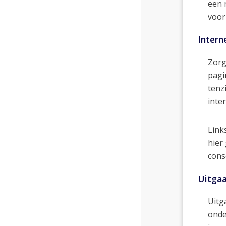
een 
voor
Intern
Zorg
pagi
tenz
inte
Link
hier
cons
Uitgaa
Uitg
onde