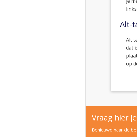
je m
link
Alt-
Alt 
dat 
plaa
op d
Vraag hier je
Benieuwd naar de best