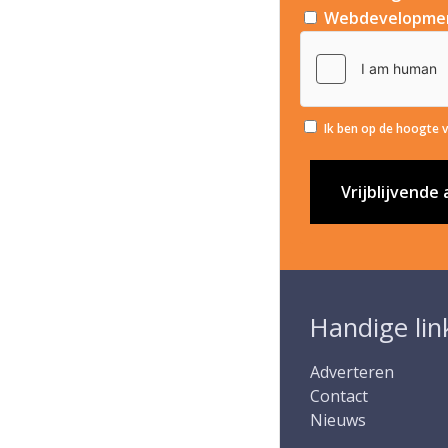
Webdevelopme
Ik ben op de hoogte 
V
Handige lin
Adverteren
Contact
Nieuws