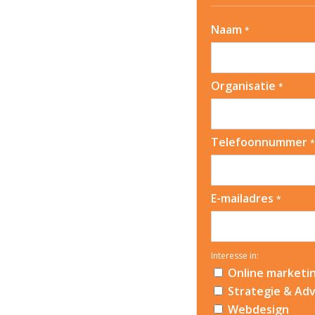
Naam
*
Organisatie
*
Telefoonnummer
*
E-mailadres
*
Interesse in:
Online marketi
Strategie & Adv
Webdesign