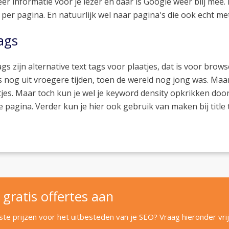
eer informatie voor je lezer en daar is Google weer blij mee. M
s per pagina. En natuurlijk wel naar pagina's die ook echt 
tags
tags zijn alternative text tags voor plaatjes, dat is voor br
is nog uit vroegere tijden, toen de wereld nog jong was. M
tjes. Maar toch kun je wel je keyword density opkrikken door
e pagina. Verder kun je hier ook gebruik van maken bij title 
 gratis offertes aan
e prijzen voor het uitbesteden van je SEO? Vraag hieronder vrij