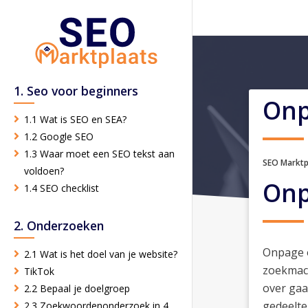
1. Seo voor beginners
Onp
1.1 Wat is SEO en SEA?
1.2 Google SEO
1.3 Waar moet een SEO tekst aan
SEO Marktp
voldoen?
Onp
1.4 SEO checklist
2. Onderzoeken
Onpage o
2.1 Wat is het doel van je website?
zoekmach
TikTok
over gaa
2.2 Bepaal je doelgroep
gedeelte
2.3 Zoekwoordenonderzoek in 4