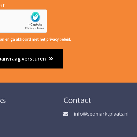
nt
van en ga akkoord met het
privacy beleid
.
rijblijvende aanvraag versturen
ks
Contact
info@seomarktplaats.nl