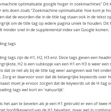
kmachine optimalisatie google hoger in zoekmachines” Dit k
r iets doen zoals “Zoekmachine optimalisatie: hoe kom je h
en dat de woorden die in de title tag staan ook in de tekst 
ngrijk om de title tag op iedere pagina uniek te houden. Dit h
ult minder snel in de supplemental index van Google komen.
ing tags
ing tags zijn de H1, H2, H3 enz. Deze tags geven een headin
ngrijkste, H2 is een subkopje van een H1 en H3 is weer een
 is dat ze net als bij de title tag weer aangeven wat het ond
t. Zorg er daarvoor voor dat de belangrijke keywords over he
naast moet je ervoor zorgen dat de keywords uit de H-tag o
eading tags wel kort en 'natuurlijk'.
is het aan te bevelen als je een H1 gebruikt er een of twee 
het hoofdkeyword van de H1 bevatten, maar wel in combina