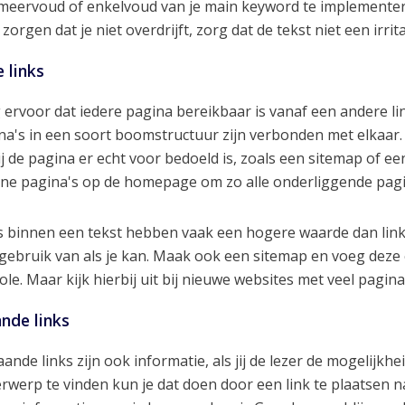
meervoud of enkelvoud van je main keyword te implementeren
 zorgen dat je niet overdrijft, zorg dat de tekst niet een irri
e links
 ervoor dat iedere pagina bereikbaar is vanaf een andere lin
na's in een soort boomstructuur zijn verbonden met elkaar. 
ij de pagina er echt voor bedoeld is, zoals een sitemap of een
rne pagina's op de homepage om zo alle onderliggende pagin
s binnen een tekst hebben vaak een hogere waarde dan link
 gebruik van als je kan. Maak ook een sitemap en voeg deze
ole. Maar kijk hierbij uit bij nieuwe websites met veel pagina
nde links
aande links zijn ook informatie, als jij de lezer de mogelijkh
rwerp te vinden kun je dat doen door een link te plaatsen 