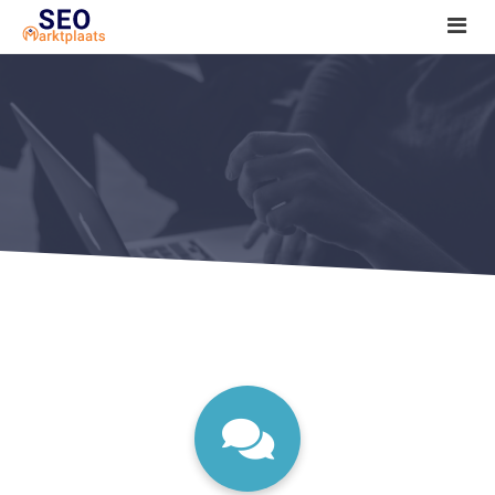
SEO tools reviews
Marketeer bij jou in de buurt?
Offerte
1. Seo voor beginners +
2. Onderzoeken +
3. Aan de slag! +