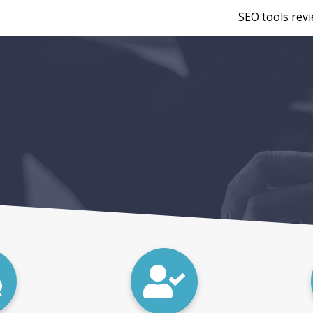
SEO tools rev