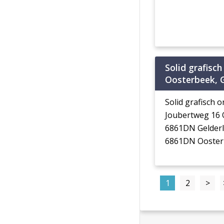
Solid grafisc
Oosterbeek, 
Solid grafisch 
Joubertweg 16
6861DN Gelder
6861DN Ooster
1
2
>