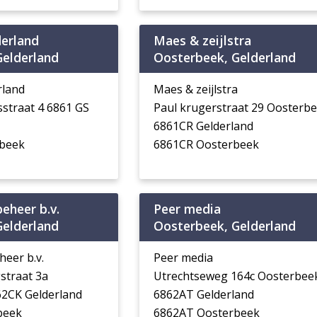
derland
Maes & zeijlstra
Gelderland
Oosterbeek, Gelderland
rland
Maes & zeijlstra
sstraat 4 6861 GS
Paul krugerstraat 29 Oosterb
6861CR Gelderland
rbeek
6861CR Oosterbeek
eheer b.v.
Peer media
Gelderland
Oosterbeek, Gelderland
eer b.v.
Peer media
straat 3a
Utrechtseweg 164c Oosterbee
2CK Gelderland
6862AT Gelderland
beek
6862AT Oosterbeek