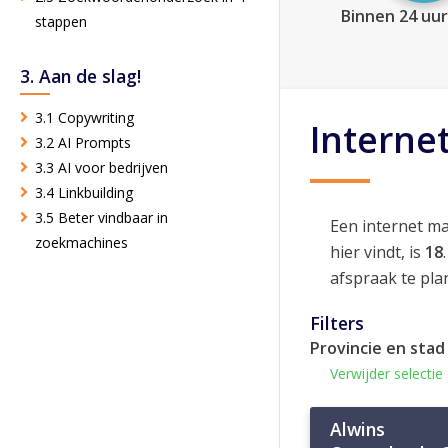
Binnen 24 uur
stappen
3. Aan de slag!
3.1 Copywriting
Interne
3.2 AI Prompts
3.3 AI voor bedrijven
3.4 Linkbuilding
3.5 Beter vindbaar in
Een internet m
zoekmachines
hier vindt, is
18
afspraak te pla
Filters
Provincie en stad
Verwijder selectie
Alwins