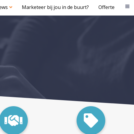
iews
Marketeer bij jou in de buurt?
Offerte