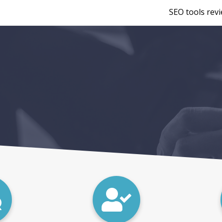
SEO tools rev