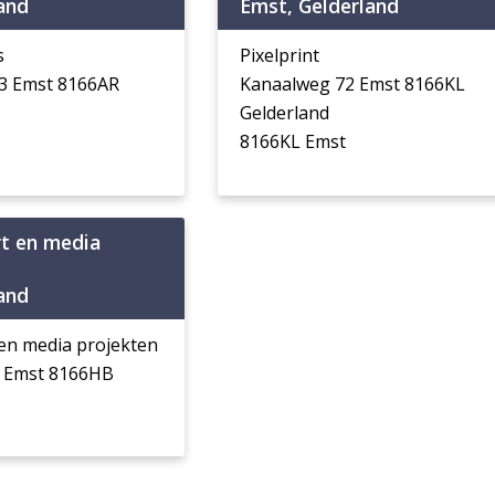
and
Emst, Gelderland
s
Pixelprint
43 Emst 8166AR
Kanaalweg 72 Emst 8166KL
Gelderland
8166KL Emst
rt en media
and
 en media projekten
 Emst 8166HB