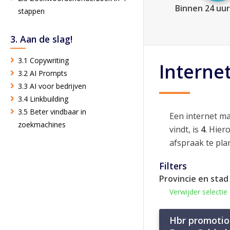
Binnen 24 uur
stappen
3. Aan de slag!
3.1 Copywriting
Interne
3.2 AI Prompts
3.3 AI voor bedrijven
3.4 Linkbuilding
3.5 Beter vindbaar in
Een internet m
zoekmachines
vindt, is
4
. Hier
afspraak te pla
Filters
Provincie en stad
Verwijder selectie
Hbr promotio