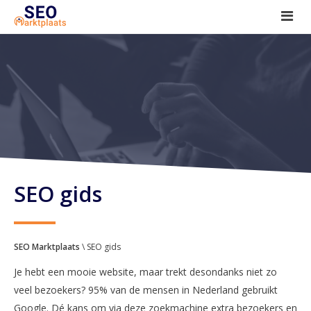
SEO tools reviews
Marketeer bij jou in de buurt?
Offerte
1. Seo voor beginners +
2. Onderzoeken +
3. Aan de slag! +
SEO gids
SEO Marktplaats
\ SEO gids
Je hebt een mooie website, maar trekt desondanks niet zo
veel bezoekers? 95% van de mensen in Nederland gebruikt
Google. Dé kans om via deze zoekmachine extra bezoekers en