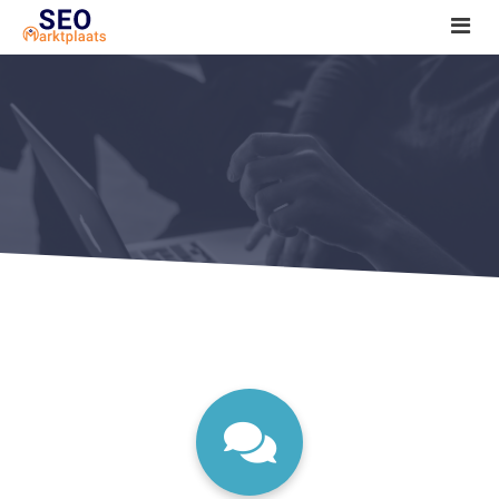
SEO tools reviews
Marketeer bij jou in de buurt?
Offerte
1. Seo voor beginners +
2. Onderzoeken +
3. Aan de slag! +