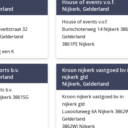
House of events v.o.f.
erland
Nijkerk, Gelderland
House of events v.o.f.
veltstraat 32
Bunschoterweg 14 Nijkerk 38
 Gelderland
Gelderland
3861PE Nijkerk
 een K
rts b.v.
Kroon nijkerk vastgoed bv 
erland
nijkerk gld
Nijkerk, Gelderland
s b.v.
Kroon nijkerk vastgoed bv in
ijkerk 3861SG
nijkerk gld
Luxoolseweg 6A Nijkerk 3862
Gelderland
3862WJ Nijkerk