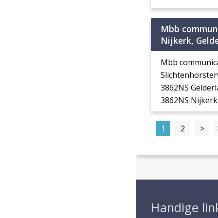
Mbb communi
Nijkerk, Geld
Mbb communica
Slichtenhorster
3862NS Gelderl
3862NS Nijkerk
1
2
>
Handige lin