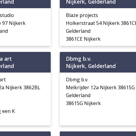
erland
Nijkerk, Gelderland
studio
Blaze projects
 97 Nijkerk
Holkerstraat 54 Nijkerk 3861C
land
Gelderland
3861CE Nijkerk
a art
Dbmg b.v.
erland
Nijkerk, Gelderland
art
Dbmg b.v.
 2a Nijkerk 3862BL
Melkrijder 12a Nijkerk 3861SG
Gelderland
3861SG Nijkerk
 een K