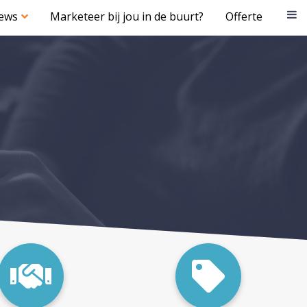
iews
Marketeer bij jou in de buurt?
Offerte