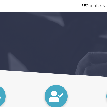
SEO tools rev