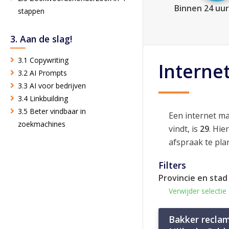
Binnen 24 uur
stappen
3. Aan de slag!
3.1 Copywriting
Interne
3.2 AI Prompts
3.3 AI voor bedrijven
3.4 Linkbuilding
3.5 Beter vindbaar in
Een internet ma
zoekmachines
vindt, is
29
. Hie
afspraak te pla
Filters
Provincie en stad
Verwijder selectie
Bakker recla