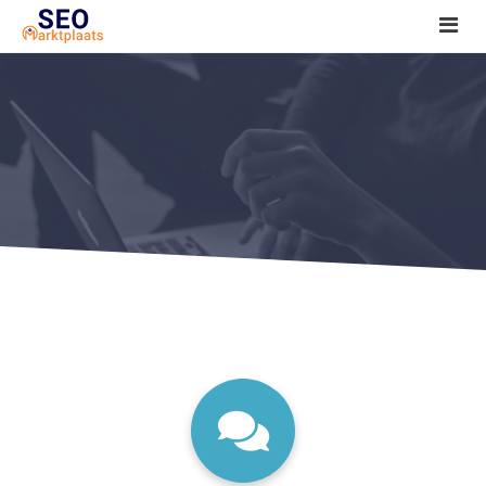
SEO tools reviews
Marketeer bij jou in de buurt?
Offerte
1. Seo voor beginners +
2. Onderzoeken +
3. Aan de slag! +