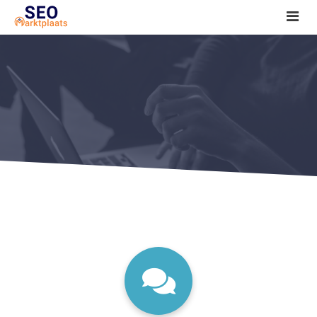
SEO tools reviews
Marketeer bij jou in de buurt?
Offerte
1. Seo voor beginners +
2. Onderzoeken +
3. Aan de slag! +