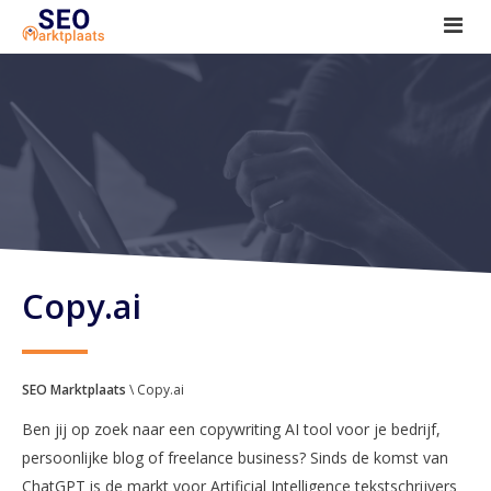
SEO tools reviews
Marketeer bij jou in de buurt?
Offerte
1. Seo voor beginners +
2. Onderzoeken +
3. Aan de slag! +
Copy.ai
SEO Marktplaats
\ Copy.ai
Ben jij op zoek naar een copywriting AI tool voor je bedrijf,
persoonlijke blog of freelance business? Sinds de komst van
ChatGPT is de markt voor Artificial Intelligence tekstschrijvers