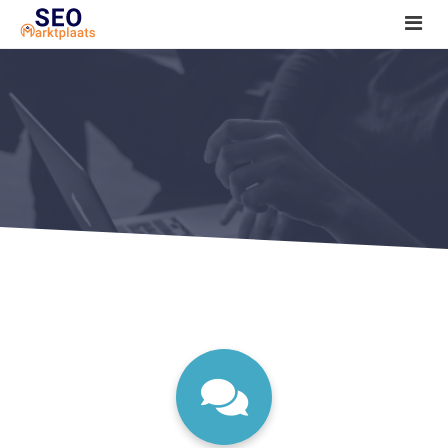
SEO tools reviews
Marketeer bij jou in de buurt?
Offerte
1. Seo voor beginners +
2. Onderzoeken +
3. Aan de slag! +