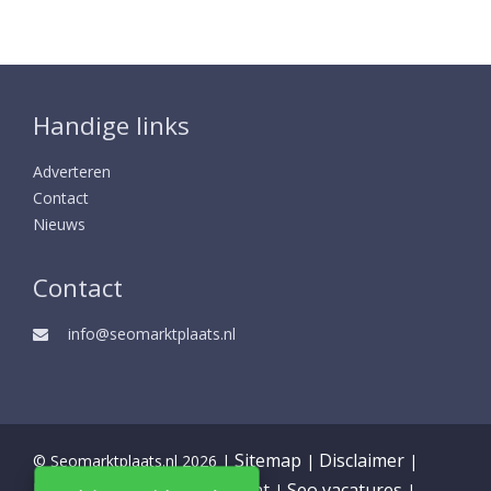
Handige links
Adverteren
Contact
Nieuws
Contact
info@seomarktplaats.nl
Sitemap
Disclaimer
© Seomarktplaats.nl 2026 |
|
|
Partners
Privacy statement
Seo vacatures
|
|
|