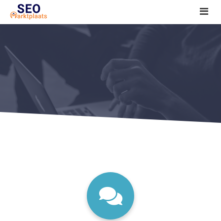
SEO tools reviews
Marketeer bij jou in de buurt?
Offerte
1. Seo voor beginners +
2. Onderzoeken +
3. Aan de slag! +