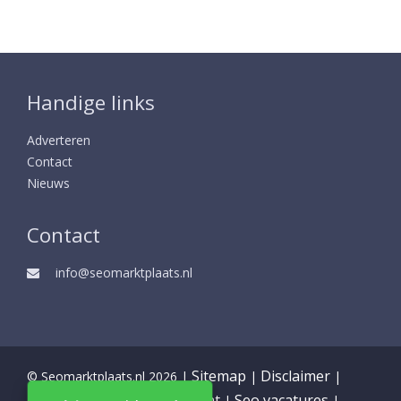
Handige links
Adverteren
Contact
Nieuws
Contact
info@seomarktplaats.nl
Sitemap
Disclaimer
© Seomarktplaats.nl 2026 |
|
|
Partners
Privacy statement
Seo vacatures
|
|
|