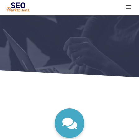
SEO tools reviews
Marketeer bij jou in de buurt?
Offerte
1. Seo voor beginners +
2. Onderzoeken +
3. Aan de slag! +