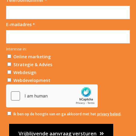
Telefoonnummer
*
E-mailadres
*
Interesse in:
Online marketing
Strategie & Advies
Webdesign
Webdevelopment
Ik ben op de hoogte van en ga akkoord met het
privacy beleid
.
Vrijblijvende aanvraag versturen