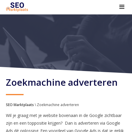
SEO tools reviews
Marketeer bij jou in de buurt?
Offerte
1. Seo voor beginners +
2. Onderzoeken +
3. Aan de slag! +
Zoekmachine adverteren
SEO Marktplaats
\ Zoekmachine adverteren
Wil je graag met je website bovenaan in de Google zichtbaar
zijn en een toppositie krijgen? Dan is adverteren via Google
Ads dé oplossing. Een voordeel van Google Ads is dat je gelijk