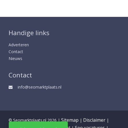
Handige links
Adverteren
Contact
Nieuws
Contact
info@seomarktplaats.nl
Sitemap
Disclaimer
© Seomarktplaats.nl 2026 |
|
|
Partners
Privacy statement
Seo vacatures
|
|
|