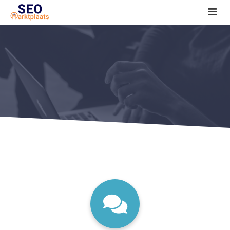
SEO tools reviews
Marketeer bij jou in de buurt?
Offerte
1. Seo voor beginners +
2. Onderzoeken +
3. Aan de slag! +