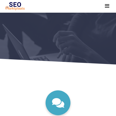
SEO tools reviews
Marketeer bij jou in de buurt?
Offerte
1. Seo voor beginners +
2. Onderzoeken +
3. Aan de slag! +