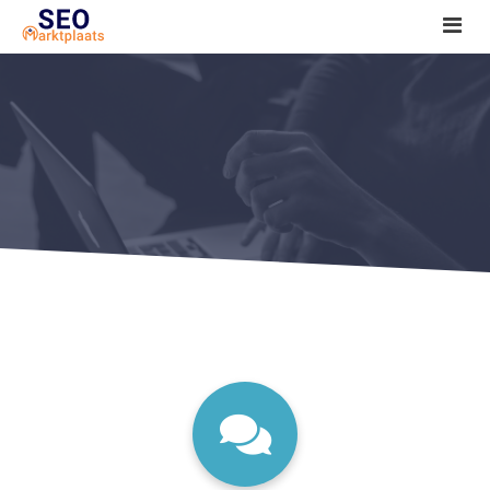
SEO tools reviews
Marketeer bij jou in de buurt?
Offerte
1. Seo voor beginners +
2. Onderzoeken +
3. Aan de slag! +