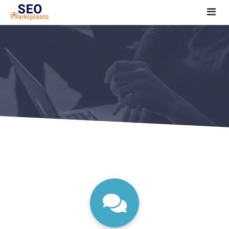
SEO tools reviews
Marketeer bij jou in de buurt?
Offerte
1. Seo voor beginners +
2. Onderzoeken +
3. Aan de slag! +