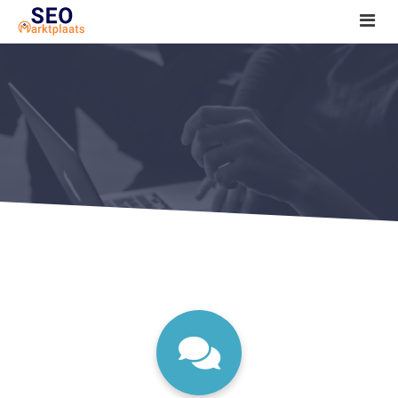
SEO tools reviews
Marketeer bij jou in de buurt?
Offerte
1. Seo voor beginners +
2. Onderzoeken +
3. Aan de slag! +