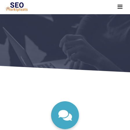
SEO tools reviews
Marketeer bij jou in de buurt?
Offerte
1. Seo voor beginners +
2. Onderzoeken +
3. Aan de slag! +