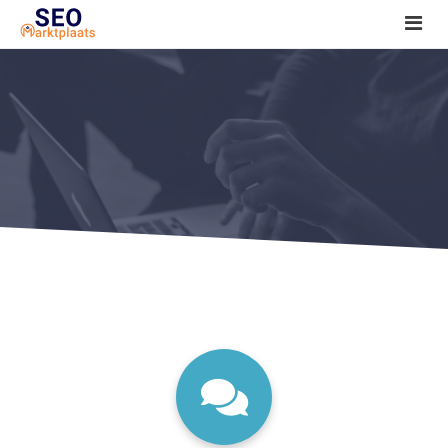
SEO tools reviews
Marketeer bij jou in de buurt?
Offerte
1. Seo voor beginners +
2. Onderzoeken +
3. Aan de slag! +