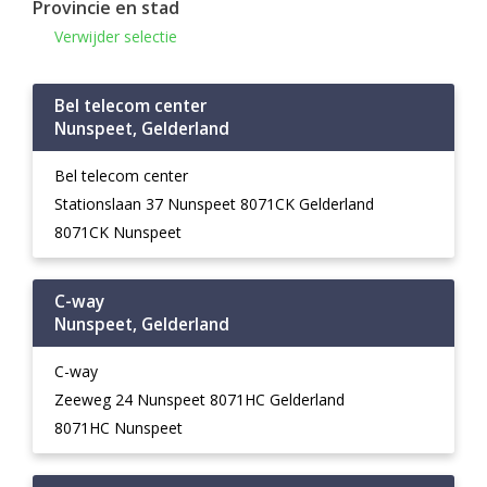
Provincie en stad
Verwijder selectie
Bel telecom center
Nunspeet, Gelderland
Bel telecom center
Stationslaan 37 Nunspeet 8071CK Gelderland
8071CK Nunspeet
C-way
Nunspeet, Gelderland
C-way
Zeeweg 24 Nunspeet 8071HC Gelderland
8071HC Nunspeet