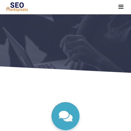
SEO tools reviews
Marketeer bij jou in de buurt?
Offerte
1. Seo voor beginners +
2. Onderzoeken +
3. Aan de slag! +