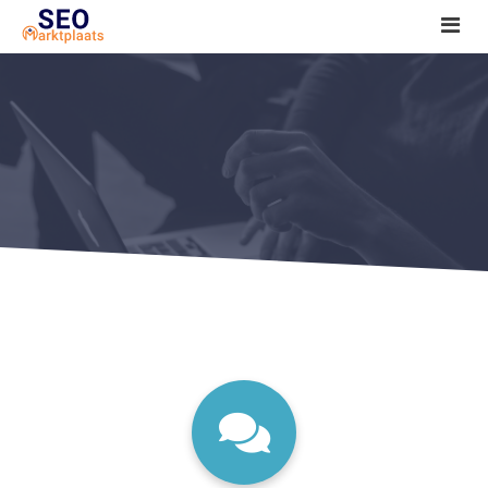
SEO tools reviews
Marketeer bij jou in de buurt?
Offerte
1. Seo voor beginners +
2. Onderzoeken +
3. Aan de slag! +