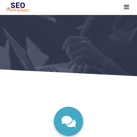
SEO tools reviews
Marketeer bij jou in de buurt?
Offerte
1. Seo voor beginners +
2. Onderzoeken +
3. Aan de slag! +