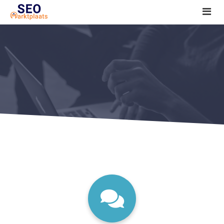
SEO tools reviews
Marketeer bij jou in de buurt?
Offerte
1. Seo voor beginners +
2. Onderzoeken +
3. Aan de slag! +