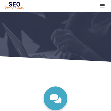
SEO tools reviews
Marketeer bij jou in de buurt?
Offerte
1. Seo voor beginners +
2. Onderzoeken +
3. Aan de slag! +