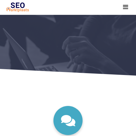
SEO tools reviews
Marketeer bij jou in de buurt?
Offerte
1. Seo voor beginners +
2. Onderzoeken +
3. Aan de slag! +