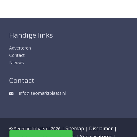
Handige links
Adverteren
Contact
Nieuws
Contact
info@seomarktplaats.nl
Sitemap
Disclaimer
© Seomarktplaats.nl 2026 |
|
|
Partners
Privacy statement
Seo vacatures
|
|
|