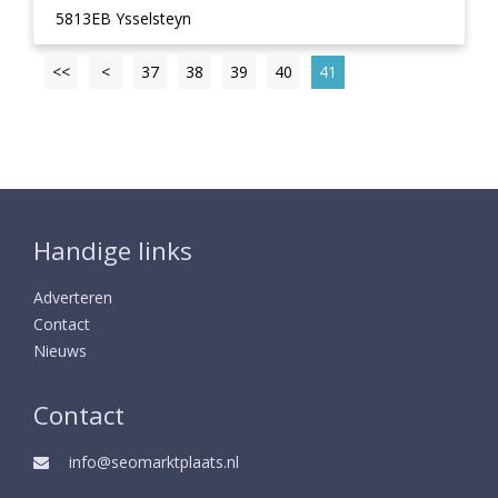
5813EB Ysselsteyn
<<
<
37
38
39
40
41
Handige links
Adverteren
Contact
Nieuws
Contact
info@seomarktplaats.nl