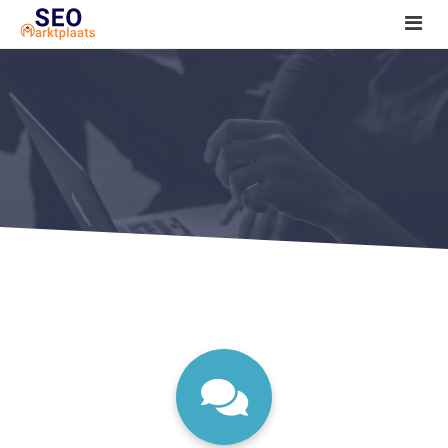
SEO tools reviews
Marketeer bij jou in de buurt?
Offerte
1. Seo voor beginners +
2. Onderzoeken +
3. Aan de slag! +