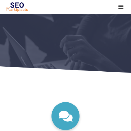
SEO tools reviews
Marketeer bij jou in de buurt?
Offerte
1. Seo voor beginners +
2. Onderzoeken +
3. Aan de slag! +