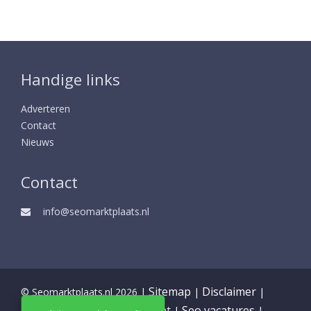
Handige links
Adverteren
Contact
Nieuws
Contact
info@seomarktplaats.nl
Sitemap
Disclaimer
© Seomarktplaats.nl 2026 |
|
|
Partners
Privacy statement
Seo vacatures
|
|
|