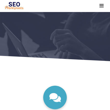
SEO tools reviews
Marketeer bij jou in de buurt?
Offerte
1. Seo voor beginners +
2. Onderzoeken +
3. Aan de slag! +