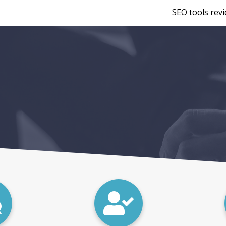
SEO tools rev