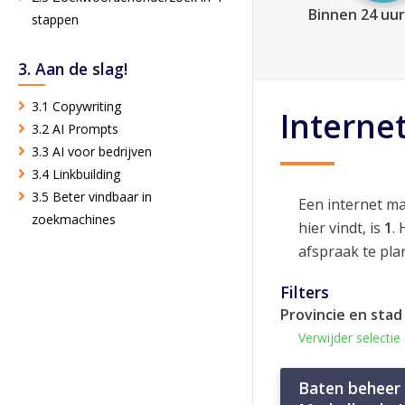
Binnen 24 uur
stappen
3. Aan de slag!
3.1 Copywriting
Interne
3.2 AI Prompts
3.3 AI voor bedrijven
3.4 Linkbuilding
3.5 Beter vindbaar in
Een internet m
zoekmachines
hier vindt, is
1
.
afspraak te pla
Filters
Provincie en stad
Verwijder selectie
Baten beheer 