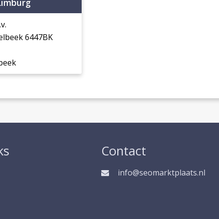
Limburg
v.
elbeek 6447BK
beek
ks
Contact
info@seomarktplaats.nl