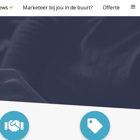
iews
Marketeer bij jou in de buurt?
Offerte