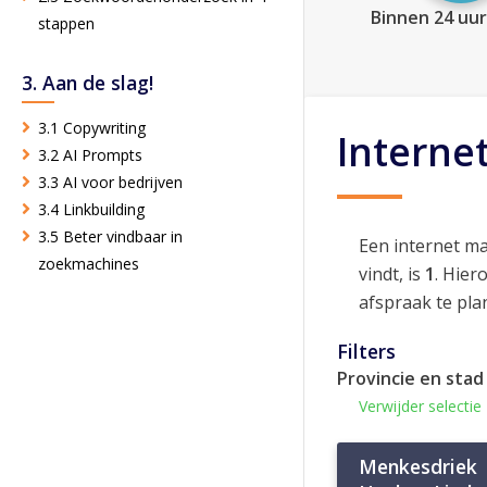
Binnen 24 uur
stappen
3. Aan de slag!
3.1 Copywriting
Interne
3.2 AI Prompts
3.3 AI voor bedrijven
3.4 Linkbuilding
3.5 Beter vindbaar in
Een internet m
zoekmachines
vindt, is
1
. Hier
afspraak te pla
Filters
Provincie en stad
Verwijder selectie
Menkesdriek