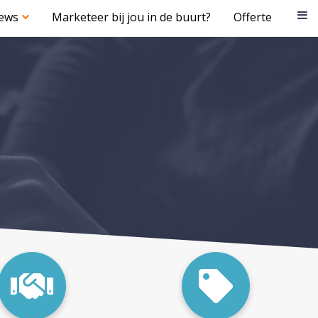
iews
Marketeer bij jou in de buurt?
Offerte