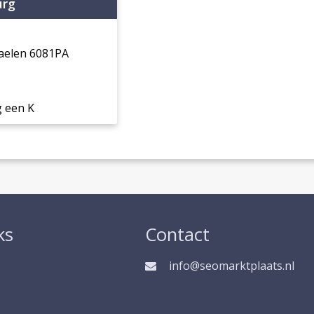
urg
aelen 6081PA
 een K
ks
Contact
info@seomarktplaats.nl