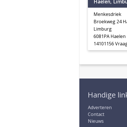
Haelen, Limb
Menkesdriek
Broekweg 24 H
Limburg
6081PA Haelen
14101156 Vraag
Handige lin
Adverteren
Contact
Nieuws