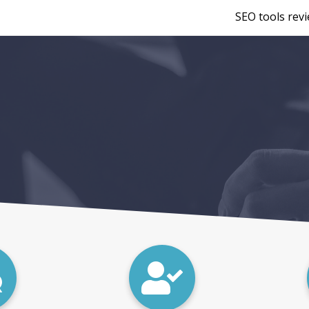
SEO tools rev