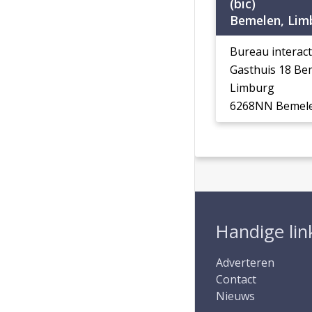
(bic)
Bemelen, Lim
Bureau interact
Gasthuis 18 B
Limburg
6268NN Bemel
Handige lin
Adverteren
Contact
Nieuws