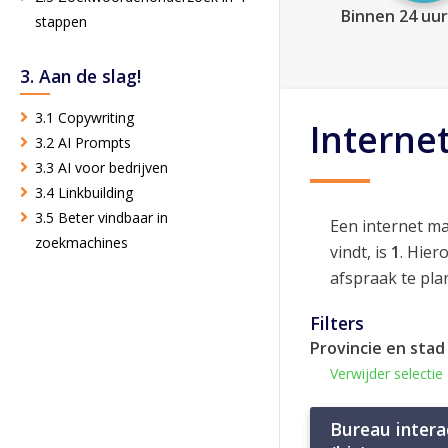
Binnen 24 uur
stappen
3. Aan de slag!
3.1 Copywriting
Interne
3.2 AI Prompts
3.3 AI voor bedrijven
3.4 Linkbuilding
3.5 Beter vindbaar in
Een internet m
zoekmachines
vindt, is
1
. Hier
afspraak te pla
Filters
Provincie en stad
Verwijder selectie
Bureau inter