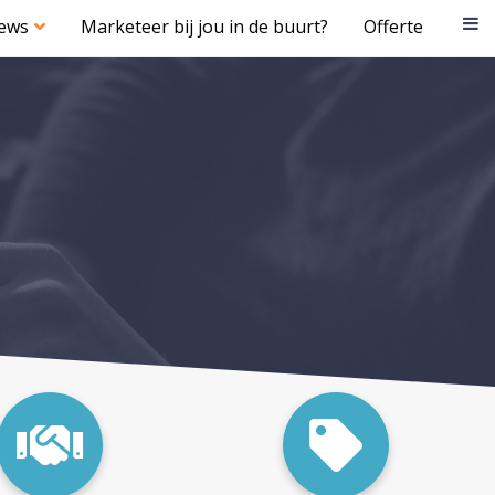
iews
Marketeer bij jou in de buurt?
Offerte