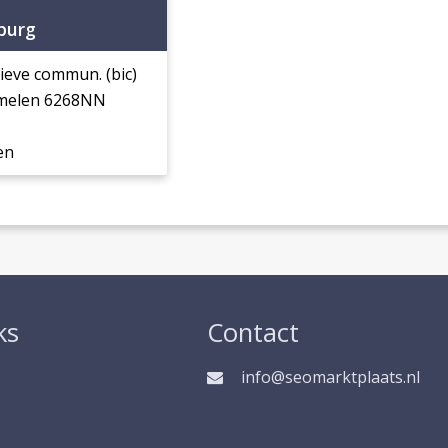
burg
ieve commun. (bic)
emelen 6268NN
en
ks
Contact
info@seomarktplaats.nl