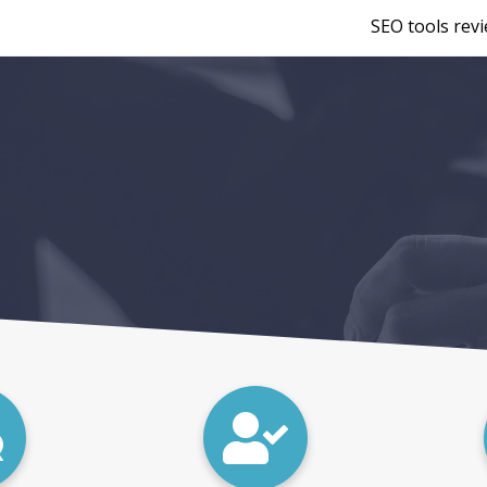
SEO tools rev