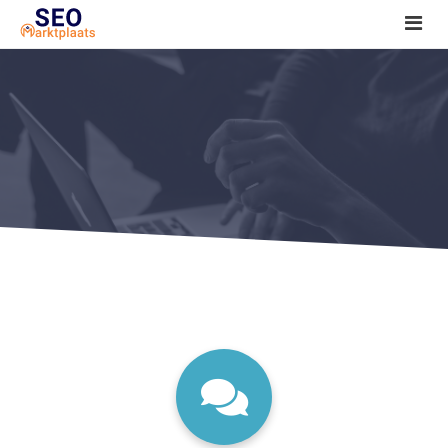
SEO tools reviews
Marketeer bij jou in de buurt?
Offerte
1. Seo voor beginners +
2. Onderzoeken +
3. Aan de slag! +