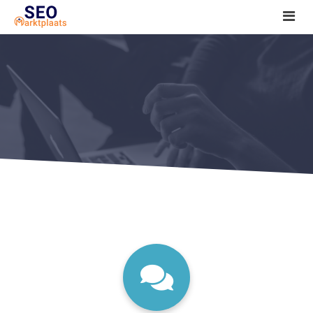
SEO tools reviews
Marketeer bij jou in de buurt?
Offerte
1. Seo voor beginners +
2. Onderzoeken +
3. Aan de slag! +