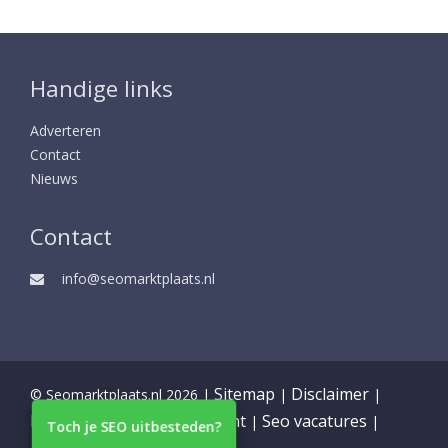
Handige links
Adverteren
Contact
Nieuws
Contact
info@seomarktplaats.nl
Sitemap
Disclaimer
© Seomarktplaats.nl 2026 |
|
|
Partners
Privacy statement
Seo vacatures
|
|
|
Toch je SEO uitbesteden?