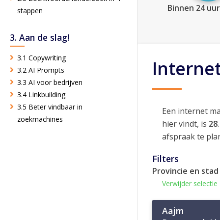
Binnen 24 uur
stappen
3. Aan de slag!
3.1 Copywriting
Interne
3.2 AI Prompts
3.3 AI voor bedrijven
3.4 Linkbuilding
3.5 Beter vindbaar in
Een internet m
zoekmachines
hier vindt, is
28
afspraak te pla
Filters
Provincie en stad
Verwijder selectie
Aajm