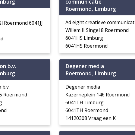
imburg
communicatie
Roermond, Limburg
Ad eight creatieve communicat
2l Roermond 6041JJ
Willem II Singel 8 Roermond
6041HS Limburg
nd
6041HS Roermond
on b.v.
Degener media
imburg
Roermond, Limburg
 b.v.
Degener media
35 Roermond
Kazerneplein 146 Roermond
g
6041TH Limburg
ond
6041TH Roermond
14120308 Vraag een K