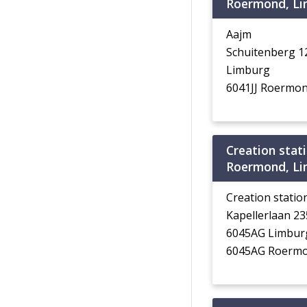
Roermond, L
Aajm
Schuitenberg 1
Limburg
6041JJ Roermo
Creation stati
Roermond, L
Creation station
Kapellerlaan 2
6045AG Limbur
6045AG Roerm