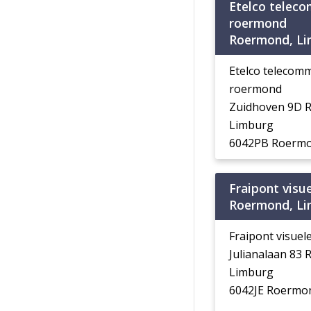
Etelco teleco
roermond
Roermond, L
Etelco telecomm
roermond
Zuidhoven 9D 
Limburg
6042PB Roerm
Fraipont visu
Roermond, L
Fraipont visuel
Julianalaan 83
Limburg
6042JE Roermo