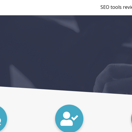
SEO tools rev