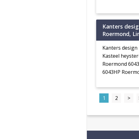
Kanters desig
Roermond, L
Kanters design
Kasteel heyste
Roermond 604
6043HP Roerm
1
2
>