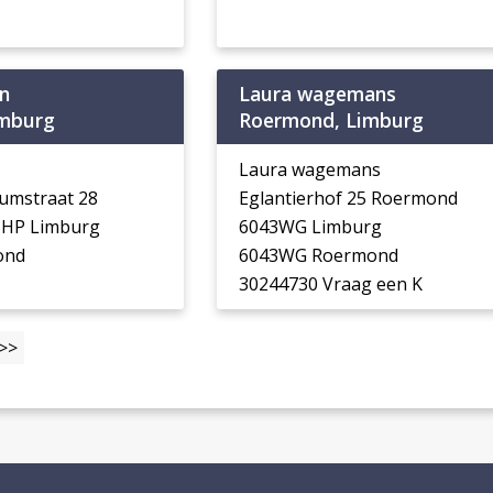
n
Laura wagemans
imburg
Roermond, Limburg
Laura wagemans
rumstraat 28
Eglantierhof 25 Roermond
3HP Limburg
6043WG Limburg
ond
6043WG Roermond
30244730 Vraag een K
>>