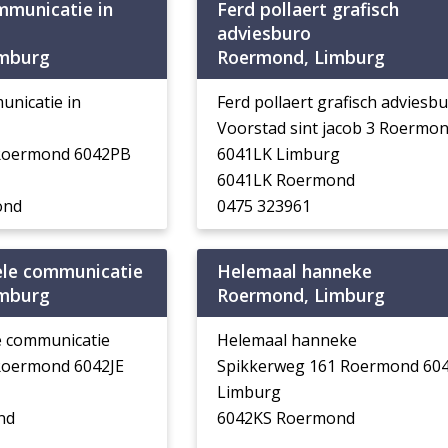
mmunicatie in
Ferd pollaert grafisch
adviesburo
imburg
Roermond, Limburg
unicatie in
Ferd pollaert grafisch adviesb
Voorstad sint jacob 3 Roermo
Roermond 6042PB
6041LK Limburg
6041LK Roermond
ond
0475 323961
ele communicatie
Helemaal hanneke
imburg
Roermond, Limburg
e communicatie
Helemaal hanneke
 Roermond 6042JE
Spikkerweg 161 Roermond 60
Limburg
nd
6042KS Roermond