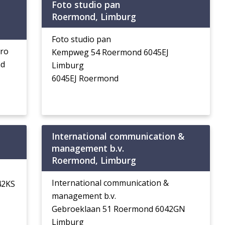
Foto studio pan
Roermond, Limburg
Foto studio pan
uro
Kempweg 54 Roermond 6045EJ
nd
Limburg
6045EJ Roermond
International communication &
management b.v.
Roermond, Limburg
International communication &
42KS
management b.v.
Gebroeklaan 51 Roermond 6042GN
Limburg