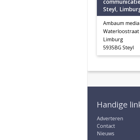
communicati
Steyl, Limbur
Ambaum media 
Waterloostraat
Limburg
5935BG Steyl
Handige lin
Adverteren
Contact
Nieuws