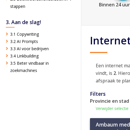
Binnen 24 uur
stappen
3. Aan de slag!
3.1 Copywriting
Interne
3.2 AI Prompts
3.3 AI voor bedrijven
3.4 Linkbuilding
3.5 Beter vindbaar in
Een internet ma
zoekmachines
vindt, is
2
. Hier
afspraak te pla
Filters
Provincie en stad
Verwijder selectie
Ambaum med