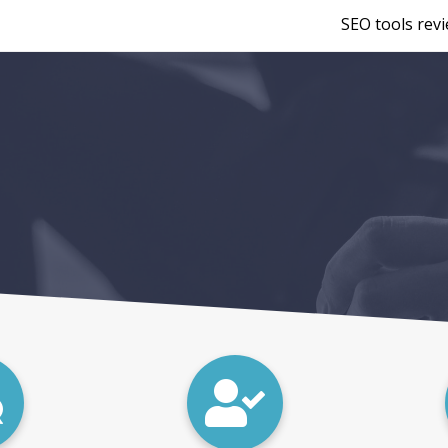
SEO tools rev