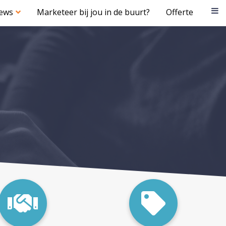
iews
Marketeer bij jou in de buurt?
Offerte