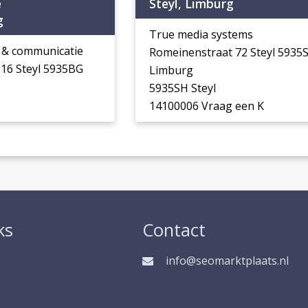
e
Steyl, Limburg
g
True media systems
& communicatie
Romeinenstraat 72 Steyl 5935
 16 Steyl 5935BG
Limburg
5935SH Steyl
14100006 Vraag een K
ks
Contact
info@seomarktplaats.nl