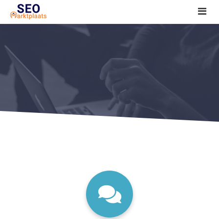
SEO tools reviews
Marketeer bij jou in de buurt?
Offerte
1. Seo voor beginners +
2. Onderzoeken +
3. Aan de slag! +