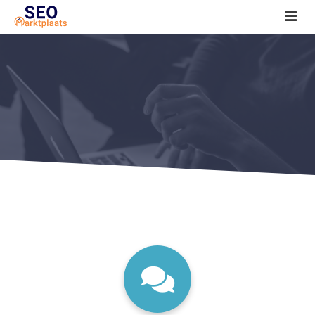
SEO tools reviews
Marketeer bij jou in de buurt?
Offerte
1. Seo voor beginners +
2. Onderzoeken +
3. Aan de slag! +