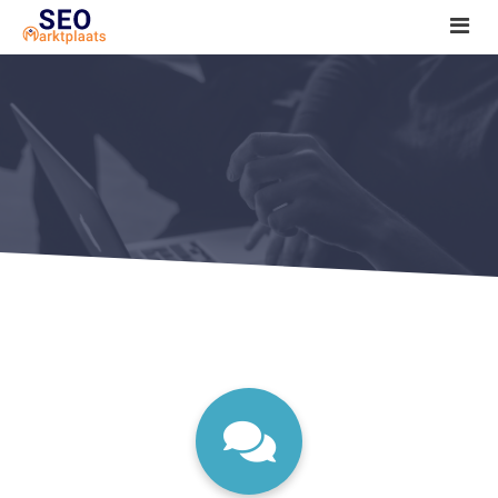
SEO tools reviews
Marketeer bij jou in de buurt?
Offerte
1. Seo voor beginners +
2. Onderzoeken +
3. Aan de slag! +