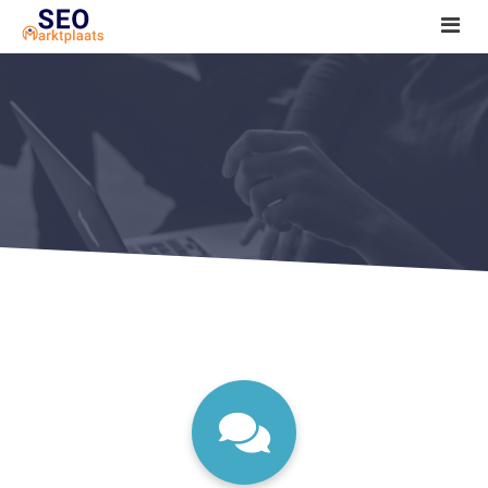
SEO tools reviews
Marketeer bij jou in de buurt?
Offerte
1. Seo voor beginners +
2. Onderzoeken +
3. Aan de slag! +