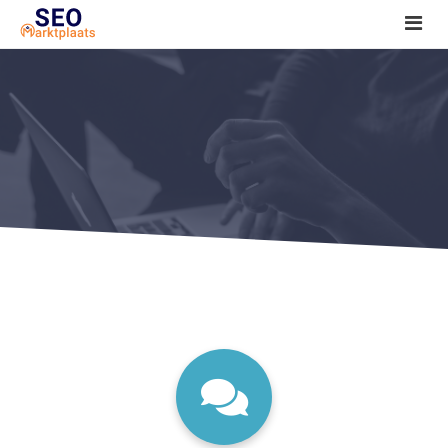
SEO tools reviews
Marketeer bij jou in de buurt?
Offerte
1. Seo voor beginners +
2. Onderzoeken +
3. Aan de slag! +