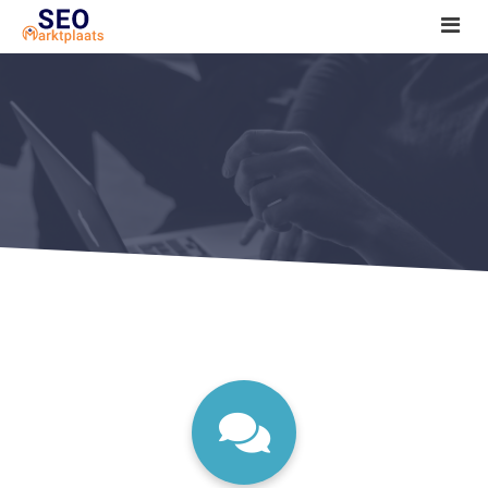
SEO tools reviews
Marketeer bij jou in de buurt?
Offerte
1. Seo voor beginners +
2. Onderzoeken +
3. Aan de slag! +