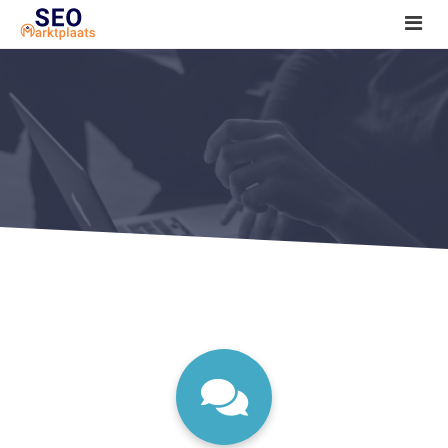
SEO tools reviews
Marketeer bij jou in de buurt?
Offerte
1. Seo voor beginners +
2. Onderzoeken +
3. Aan de slag! +