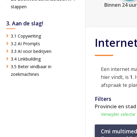
Binnen 24 uur
stappen
3. Aan de slag!
3.1 Copywriting
Interne
3.2 AI Prompts
3.3 AI voor bedrijven
3.4 Linkbuilding
3.5 Beter vindbaar in
Een internet m
zoekmachines
hier vindt, is
1
.
afspraak te pla
Filters
Provincie en stad
Verwijder selectie
Cmi multimed