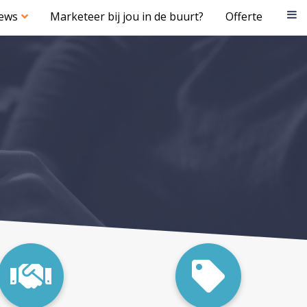
iews
Marketeer bij jou in de buurt?
Offerte