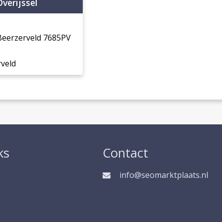
Overijssel
 Beerzerveld 7685PV
veld
ks
Contact
info@seomarktplaats.nl