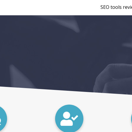
SEO tools rev